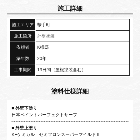
施工詳細
施工エリア
鞍手町
施工箇所
外壁塗装
依頼者
K様邸
築年数
20年
工事期間
13日間（屋根塗装含む）
塗料仕様詳細
外壁下塗り
日本ペイントパーフェクトサーフ
外壁上塗り
KFケミカル セミフロンスーパーマイルドⅡ