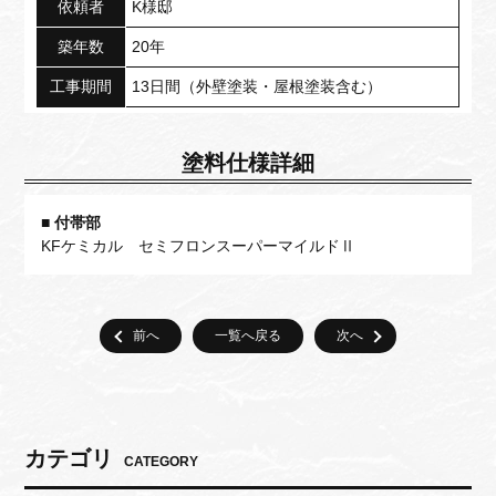
依頼者
K様邸
築年数
20年
工事期間
13日間（外壁塗装・屋根塗装含む）
塗料仕様詳細
付帯部
KFケミカル セミフロンスーパーマイルドⅡ
一覧へ戻る
カテゴリ
CATEGORY