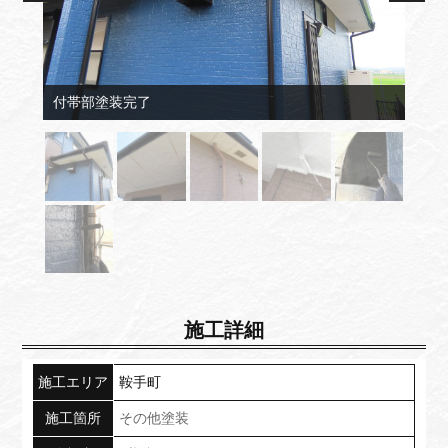
付帯部塗装完了
施工詳細
施工エリア
鞍手町
施工箇所
その他塗装